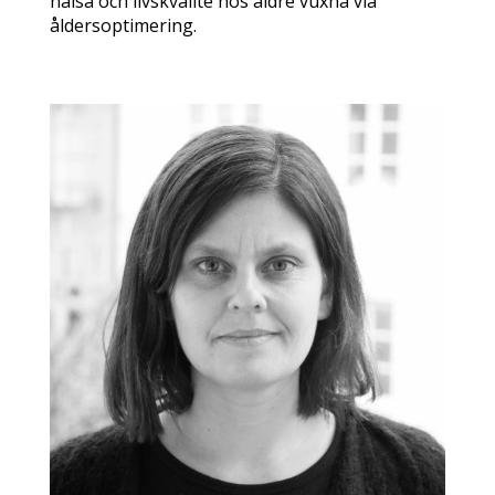
hälsa och livskvalité hos äldre vuxna via
åldersoptimering.