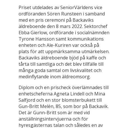
Priset utdelades av SeniorVärldens vice
ordföranden Sören Runsteen i samband
med en pris ceremoni på Backaviks
äldreboende den 8 mars 2022. Sektorchef
Ebba Gierlow, ordförande i socialnämnden
Tyrone Hansson samt kommunikations
enheten och Ale-Kuriren var också på
plats för att uppmärksamma utmärkelsen.
Backaviks äldreboende bjöd på kaffe och
tårta till samtliga och det blev tillfälle till
många goda samtal om livskvalitet och
medinflytande inom äldreomsorg.
Diplom och en prischeck överlämnades till
enhetscheferna Agneta Lindell och Mina
Salfjord och en stor blomsterbukett till
Gun-Britt Melén, 85, som bor på Backavik.
Det är Gunn-Britt som är med vid
anställningsintervjuerna och för
hyresgästernas talan och således en av