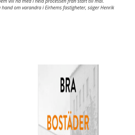
em vill ha med i hela processen från start till mål.
 ta hand om varandra i Eirhems fastigheter, säger Henrik